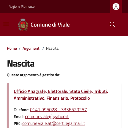
Regione Piemonte
Comune di Viale
Home
/
Argomenti
/
Nascita
Nascita
Questo argomento è gestito da:
Ufficio Anagrafe, Elettorale, Stato Civile, Tributi,
Amministrativo, Finanziario, Protocollo
0141 995028 - 3336529257
Telefono:
comuneviale@yahoo.it
Email:
comune.viale.at@cert.legalmail.it
PEC: