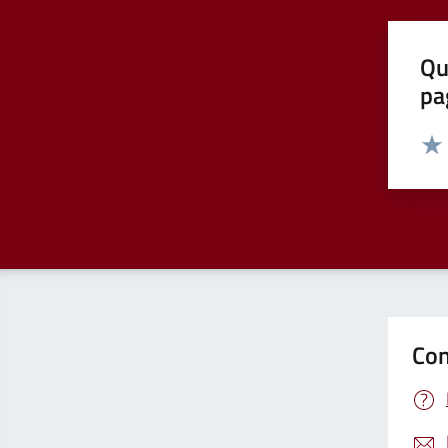
Qu
pa
Valut
Valu
Con