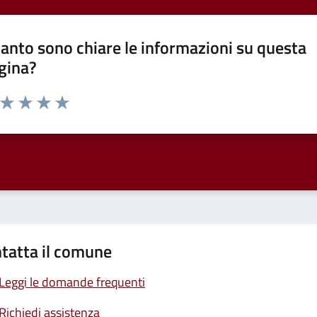
anto sono chiare le informazioni su questa
gina?
a da 1 a 5 stelle la pagina
ta 1 stelle su 5
Valuta 2 stelle su 5
Valuta 3 stelle su 5
Valuta 4 stelle su 5
Valuta 5 stelle su 5
tatta il comune
Leggi le domande frequenti
Richiedi assistenza