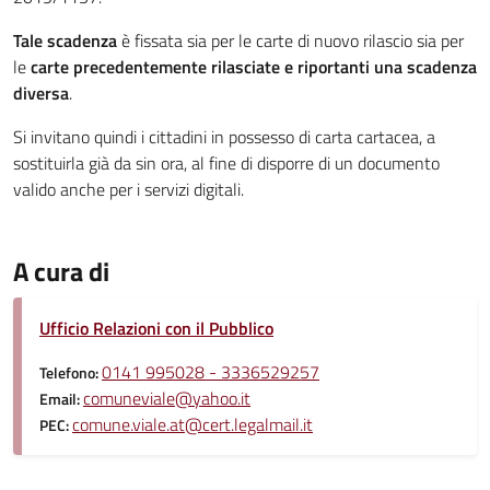
Tale scadenza
è fissata sia per le carte di nuovo rilascio sia per
le
carte precedentemente rilasciate e riportanti una scadenza
diversa
.
Si invitano quindi i cittadini in possesso di carta cartacea, a
sostituirla già da sin ora, al fine di disporre di un documento
valido anche per i servizi digitali.
A cura di
Ufficio Relazioni con il Pubblico
0141 995028 - 3336529257
Telefono:
comuneviale@yahoo.it
Email:
comune.viale.at@cert.legalmail.it
PEC: