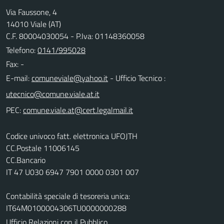
Via Faussone, 4
14010 Viale (AT)
C.F. 80004030054 - P.Iva: 01148360058
Telefono:
0141/995028
Fax: -
E-mail:
- Ufficio Tecnico :
PEC:
Codice univoco fatt. elettronica UFOJTH
CC.Postale 11006145
CC.Bancario
IT 47 U030 6947 7901 0000 0301 007
Contabilità speciale di tesoreria unica:
IT64M0100004306TU0000000288
Ufficio Relazioni con il Pubblico