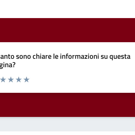
anto sono chiare le informazioni su questa
gina?
a da 1 a 5 stelle la pagina
ta 1 stelle su 5
Valuta 2 stelle su 5
Valuta 3 stelle su 5
Valuta 4 stelle su 5
Valuta 5 stelle su 5