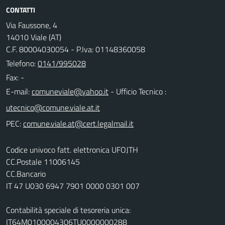
CONTATTI
Via Faussone, 4
14010 Viale (AT)
C.F. 80004030054 - P.Iva: 01148360058
Telefono:
0141/995028
Fax: -
E-mail:
- Ufficio Tecnico :
PEC:
Codice univoco fatt. elettronica UFOJTH
CC.Postale 11006145
CC.Bancario
IT 47 U030 6947 7901 0000 0301 007
Contabilità speciale di tesoreria unica:
IT64M0100004306TU0000000288