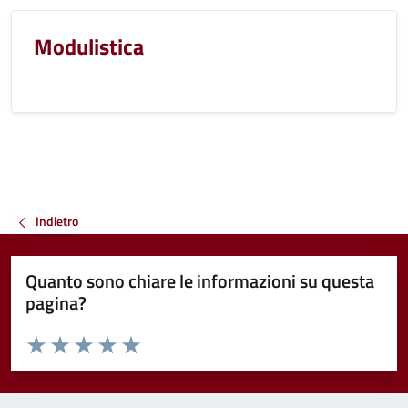
Modulistica
Indietro
Quanto sono chiare le informazioni su questa
pagina?
Valuta da 1 a 5 stelle la pagina
Valuta 1 stelle su 5
Valuta 2 stelle su 5
Valuta 3 stelle su 5
Valuta 4 stelle su 5
Valuta 5 stelle su 5