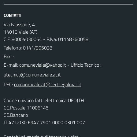
CONTATTI
Via Faussone, 4
14010 Viale (AT)
C.F. 80004030054 - P.Iva: 01148360058
Telefono:
0141/995028
Fax: -
E-mail:
- Ufficio Tecnico :
PEC:
Codice univoco fatt. elettronica UFOJTH
CC.Postale 11006145
CC.Bancario
IT 47 U030 6947 7901 0000 0301 007
Contabilità speciale di tesoreria unica: