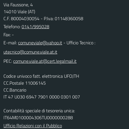
Via Faussone, 4
14010 Viale (AT)
C.F. 80004030054 - P.Iva: 01148360058
Telefono:
0141/995028
Fax: -
E-mail:
- Ufficio Tecnico :
PEC:
Codice univoco fatt. elettronica UFOJTH
CC.Postale 11006145
CC.Bancario
IT 47 U030 6947 7901 0000 0301 007
Contabilità speciale di tesoreria unica:
IT64M0100004306TU0000000288
Ufficio Relazioni con il Pubblico