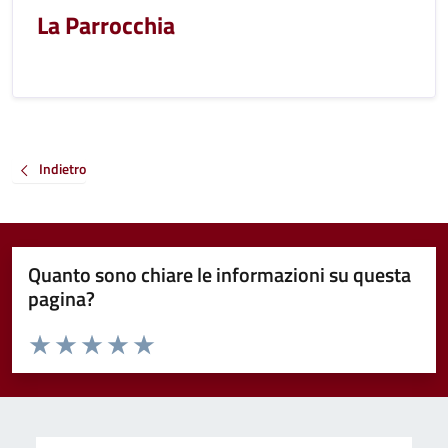
La Parrocchia
Indietro
Quanto sono chiare le informazioni su questa
pagina?
Valuta da 1 a 5 stelle la pagina
Valuta 1 stelle su 5
Valuta 2 stelle su 5
Valuta 3 stelle su 5
Valuta 4 stelle su 5
Valuta 5 stelle su 5