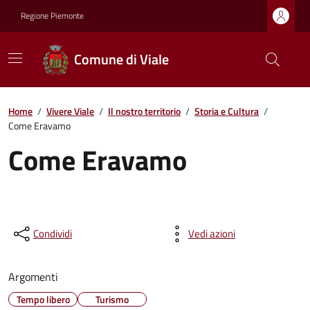
Regione Piemonte
Comune di Viale
Home
/
Vivere Viale
/
Il nostro territorio
/
Storia e Cultura
/
Come Eravamo
Come Eravamo
Condividi
Vedi azioni
Argomenti
Tempo libero
Turismo