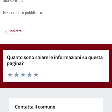
alla sentenza
Nessun dato pubblicato.
Indietro
Quanto sono chiare le informazioni su questa
pagina?
Valuta da 1 a 5 stelle la pagina
Valuta 1 stelle su 5
Valuta 2 stelle su 5
Valuta 3 stelle su 5
Valuta 4 stelle su 5
Valuta 5 stelle su 5
Contatta il comune