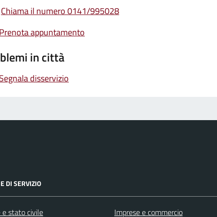
Chiama il numero 0141/995028
Prenota appuntamento
blemi in città
Segnala disservizio
E DI SERVIZIO
e stato civile
Imprese e commercio