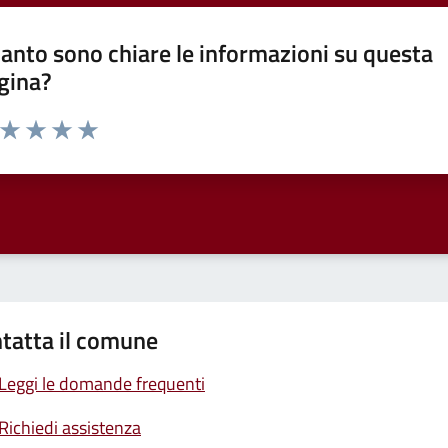
anto sono chiare le informazioni su questa
gina?
a da 1 a 5 stelle la pagina
ta 1 stelle su 5
Valuta 2 stelle su 5
Valuta 3 stelle su 5
Valuta 4 stelle su 5
Valuta 5 stelle su 5
tatta il comune
Leggi le domande frequenti
Richiedi assistenza