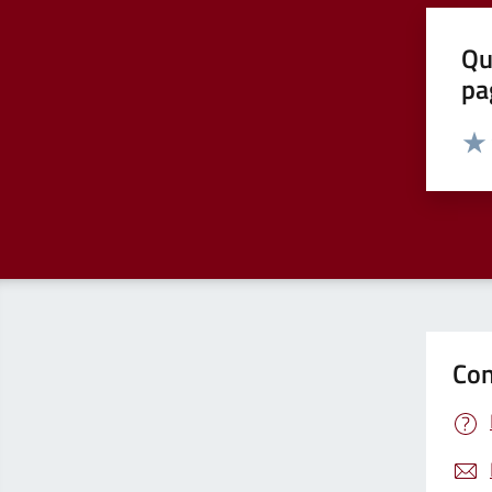
Qu
pa
Valut
Valu
Con