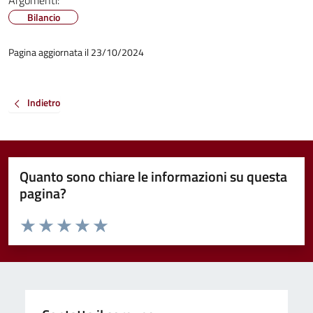
Argomenti:
Bilancio
Pagina aggiornata il 23/10/2024
Indietro
Quanto sono chiare le informazioni su questa
pagina?
Valuta da 1 a 5 stelle la pagina
Valuta 1 stelle su 5
Valuta 2 stelle su 5
Valuta 3 stelle su 5
Valuta 4 stelle su 5
Valuta 5 stelle su 5