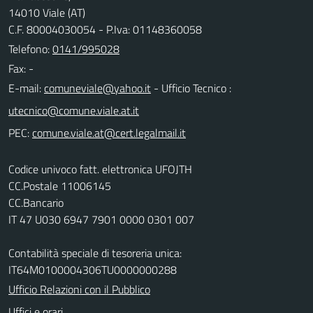
14010 Viale (AT)
C.F. 80004030054 - P.Iva: 01148360058
Telefono:
0141/995028
Fax: -
E-mail:
- Ufficio Tecnico :
PEC:
Codice univoco fatt. elettronica UFOJTH
CC.Postale 11006145
CC.Bancario
IT 47 U030 6947 7901 0000 0301 007
Contabilità speciale di tesoreria unica:
IT64M0100004306TU0000000288
Ufficio Relazioni con il Pubblico
Uffici e orari